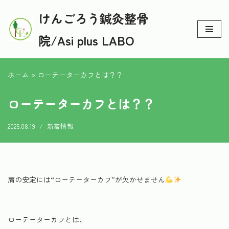
けんごろう鍼灸整骨
コ
院/Asi plus LABO
ン
テ
ン
ホーム
»
ローテーターカフとは？？
ツ
へ
ローテーターカフとは？？
ス
キ
2025.08.19
新着情報
ッ
プ
肩の安定には“ローテーターカフ”が欠かせません
ローテーターカフとは、