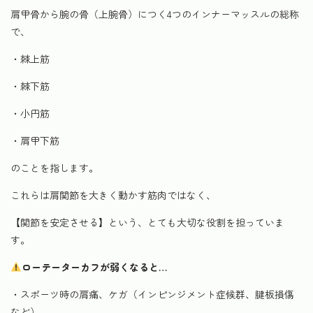
肩甲骨から腕の骨（上腕骨）につく4つのインナーマッスルの総称
で、
・棘上筋
・棘下筋
・小円筋
・肩甲下筋
のことを指します。
これらは肩関節を大きく動かす筋肉ではなく、
【関節を安定させる】という、とても大切な役割を担っていま
す。
ローテーターカフが弱くなると…
・スポーツ時の肩痛、ケガ（インピンジメント症候群、腱板損傷
など）