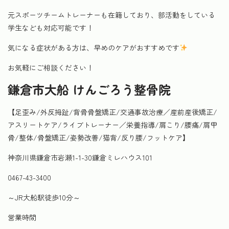
元スポーツチームトレーナーも在籍しており、部活動をしている
学生なども対応可能です！
気になる症状がある方は、早めのケアがおすすめです
お気軽にご相談ください！
鎌倉市大船 けんごろう整骨院
【足歪み/外反拇趾/背骨骨盤矯正/交通事故治療／産前産後矯正/
アスリートケア/ライブトレーナー／栄養指導/肩こり/腰痛/肩甲
骨/整体/骨盤矯正/姿勢改善/猫背/反り腰/フットケア】
神奈川県鎌倉市岩瀬1-1-30鎌倉ミレハウス101
0467-43-3400
～JR大船駅徒歩10分～
営業時間