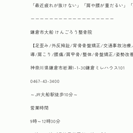
「最近疲れが抜けない」「肩や腰が重だるい」「
ーーーーーーーーーーーーーーーーーー
鎌倉市大船 けんごろう整骨院
【足歪み/外反拇趾/背骨骨盤矯正/交通事故治療
導/肩こり/腰痛/肩甲骨/整体/骨盤矯正/姿勢改
神奈川県鎌倉市岩瀬1-1-30鎌倉ミレハウス101
0467-43-3400
～JR大船駅徒歩10分～
営業時間
9時～12時30分