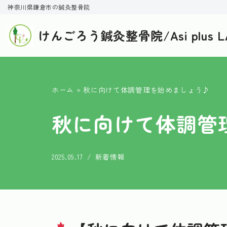
神奈川県鎌倉市の鍼灸整骨院
コ
けんごろう鍼灸整骨院/Asi plus L
ン
テ
ン
ツ
ホーム
»
秋に向けて体調管理を始めましょう♪
へ
秋に向けて体調管
ス
キ
ッ
2025.09.17
新着情報
プ