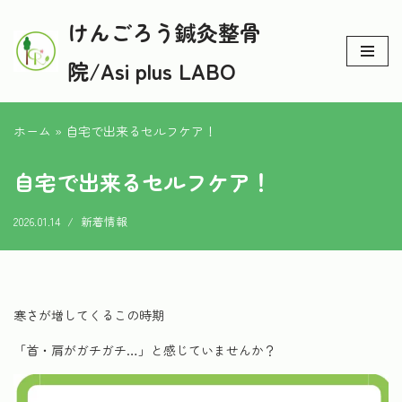
けんごろう鍼灸整骨
コ
院/Asi plus LABO
ン
テ
ン
ホーム
»
自宅で出来るセルフケア！
ツ
へ
自宅で出来るセルフケア！
ス
キ
2026.01.14
新着情報
ッ
プ
寒さが増してくるこの時期
「首・肩がガチガチ…」と感じていませんか？