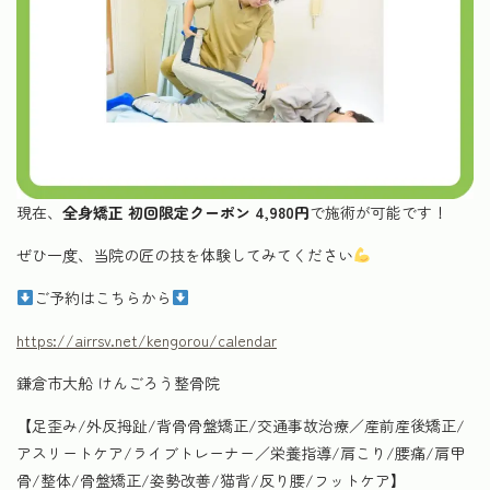
現在、
全身矯正 初回限定クーポン 4,980円
で施術が可能です！
ぜひ一度、当院の匠の技を体験してみてください
ご予約はこちらから
https://airrsv.net/kengorou/calendar
鎌倉市大船 けんごろう整骨院
【足歪み/外反拇趾/背骨骨盤矯正/交通事故治療／産前産後矯正/
アスリートケア/ライブトレーナー／栄養指導/肩こり/腰痛/肩甲
骨/整体/骨盤矯正/姿勢改善/猫背/反り腰/フットケア】